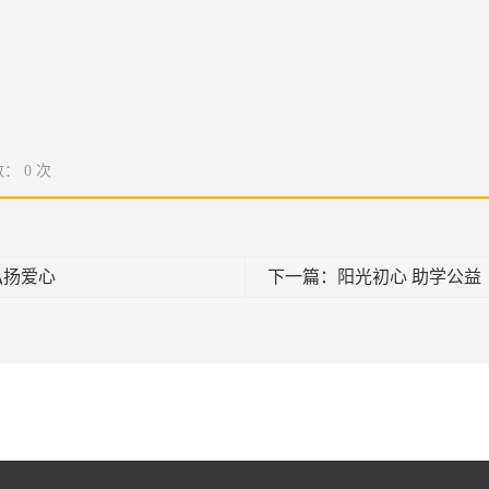
数：
0
次
弘扬爱心
下一篇：阳光初心 助学公益