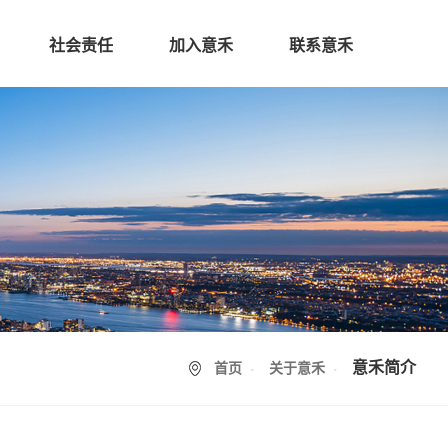
社会责任
加入意禾
联系意禾
意禾简介
首页
关于意禾